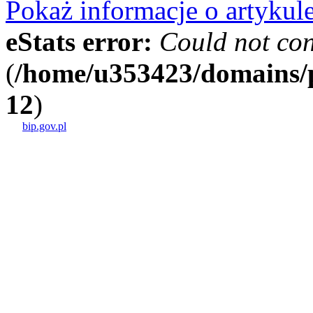
Pokaż informacje o artykul
eStats error:
Could not con
(
/home/u353423/domains/p
12
)
bip.gov.pl