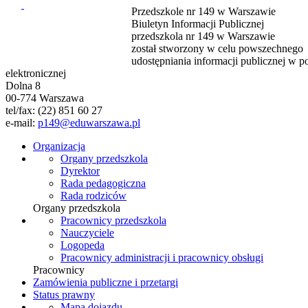
Przedszkole nr 149 w Warszawie
Biuletyn Informacji Publicznej
przedszkola nr 149 w Warszawie
został stworzony w celu powszechnego
udostępniania informacji publicznej w po
elektronicznej
Dolna 8
00-774 Warszawa
tel/fax: (22) 851 60 27
e-mail:
p149@eduwarszawa.pl
Organizacja
Organy przedszkola
Dyrektor
Rada pedagogiczna
Rada rodziców
Organy przedszkola
Pracownicy przedszkola
Nauczyciele
Logopeda
Pracownicy administracji i pracownicy obsługi
Pracownicy
Zamówienia publiczne i przetargi
Status prawny
Mapa dojazdu