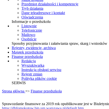
Przedmiot działalności i kompetencje
Tryb działania
Dane teleadresowe i kontakt
Oświadczenia
Informacje o przedszkolu
Listownie
Telefonicznie
Mailowo
Osobiście
Sposoby przyjmowania i załatwiania spraw, skarg i wniosków
Rejestry, ewidencje, archiwa
Majątek przedszkola
Finanse przedszkola
Redakcja
Wyszukiwarka
Instrukcja obsługi serwisu
Rejestr zmian
Polityka plików cookie
SERWIS
Strona główna
=>
Finanse przedszkola
Sprawozdanie finansowe za 2019 rok opublikowane jest w Biuletyn
https://dbfomokotow.bip.um.warszawa.pl/default.htm