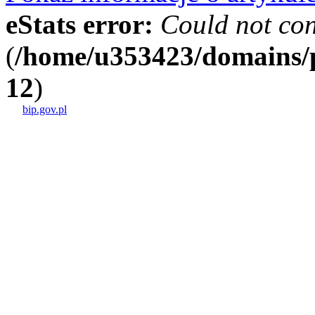
eStats error:
Could not con
(
/home/u353423/domains/p
12
)
bip.gov.pl