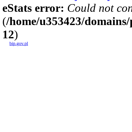
eStats error:
Could not con
(
/home/u353423/domains/p
12
)
bip.gov.pl