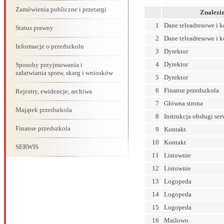
Zamówienia publiczne i przetargi
Znalezio
1
Dane teleadresowe i k
Status prawny
2
Dane teleadresowe i k
Informacje o przedszkolu
3
Dyrektor
4
Dyrektor
Sposoby przyjmowania i
załatwiania spraw, skarg i wniosków
5
Dyrektor
6
Finanse przedszkola
Rejestry, ewidencje, archiwa
7
Główna strona
Majątek przedszkola
8
Instrukcja obsługi ser
Finanse przedszkola
9
Kontakt
10
Kontakt
SERWIS
11
Listownie
12
Listownie
13
Logopeda
14
Logopeda
15
Logopeda
16
Mailowo