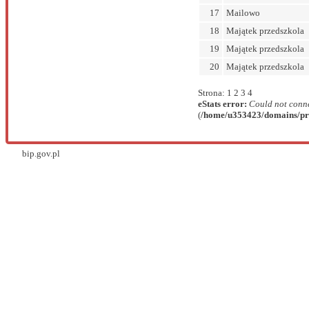
17
Mailowo
18
Majątek przedszkola
19
Majątek przedszkola
20
Majątek przedszkola
Strona:
1
2
3
4
eStats error:
Could not conne
(
/home/u353423/domains/prz
bip.gov.pl